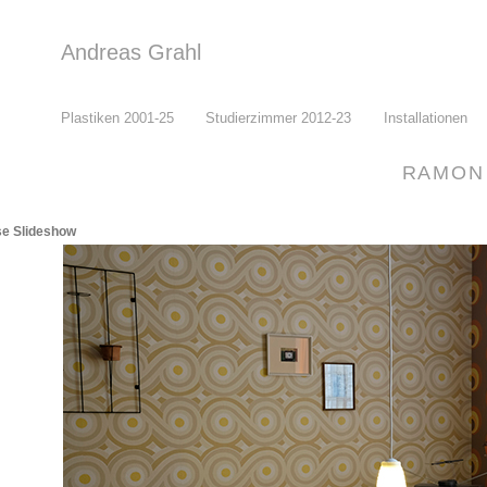
Andreas Grahl
Plastiken 2001-25
Studierzimmer 2012-23
Installationen
RAMON 
<?php echo do_shortcode(‚
e Slideshow